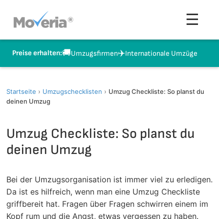
Zum
Men
☰
Inhalt
springen
🚚
✈️
Preise erhalten:
Umzugsfirmen
Internationale Umzüge
Startseite
›
Umzugschecklisten
›
Umzug Checkliste: So planst du
deinen Umzug
Umzug Checkliste: So planst du
deinen Umzug
Bei der Umzugsorganisation ist immer viel zu erledigen.
Da ist es hilfreich, wenn man eine Umzug Checkliste
griffbereit hat. Fragen über Fragen schwirren einem im
Kopf rum und die Angst, etwas vergessen zu haben.