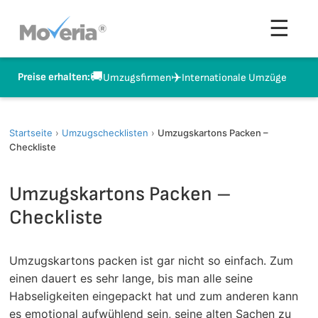
Zum
Men
☰
Inhalt
springen
🚚
✈️
Preise erhalten:
Umzugsfirmen
Internationale Umzüge
Startseite
›
Umzugschecklisten
›
Umzugskartons Packen –
Checkliste
Umzugskartons Packen –
Checkliste
Umzugskartons packen ist gar nicht so einfach. Zum
einen dauert es sehr lange, bis man alle seine
Habseligkeiten eingepackt hat und zum anderen kann
es emotional aufwühlend sein, seine alten Sachen zu