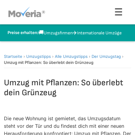
Zum
Men
☰
Inhalt
springen
🚚
✈️
Preise erhalten:
Umzugsfirmen
Internationale Umzüge
Startseite
›
Umzugstipps
›
Alle Umzugstipps
›
Der Umzugstag
›
Umzug mit Pflanzen: So überlebt dein Grünzeug
Umzug mit Pflanzen: So überlebt
dein Grünzeug
Die neue Wohnung ist gemietet, das Umzugsdatum
steht vor der Tür und du findest dich mit einer neuen
Herausforderung konfrontiert: Umzug mit Pflanzen. Der