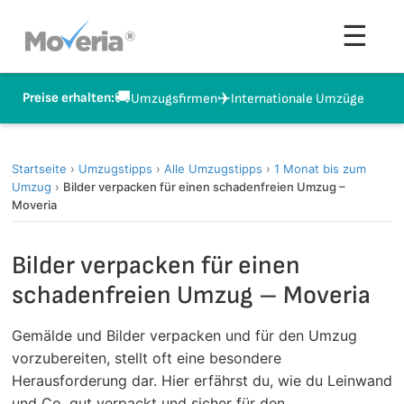
Zum
Men
☰
Inhalt
springen
🚚
✈️
Preise erhalten:
Umzugsfirmen
Internationale Umzüge
Startseite
›
Umzugstipps
›
Alle Umzugstipps
›
1 Monat bis zum
Umzug
›
Bilder verpacken für einen schadenfreien Umzug –
Moveria
Bilder verpacken für einen
schadenfreien Umzug – Moveria
Gemälde und Bilder verpacken und für den Umzug
vorzubereiten, stellt oft eine besondere
Herausforderung dar. Hier erfährst du, wie du Leinwand
und Co. gut verpackt und sicher für den