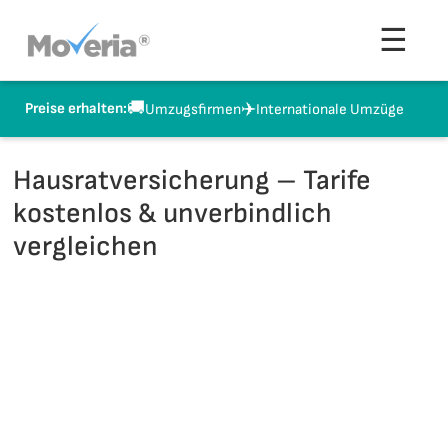
Zum
Men
☰
Inhalt
springen
🚚
✈️
Preise erhalten:
Umzugsfirmen
Internationale Umzüge
Hausratversicherung – Tarife
kostenlos & unverbindlich
vergleichen