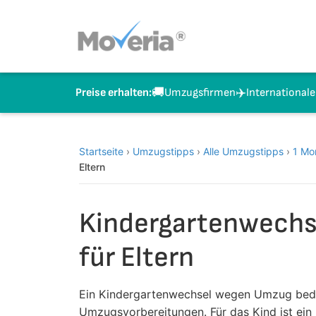
Zum
Inhalt
springen
🚚
✈️
Umzugsfirmen
International
Preise erhalten:
Startseite
›
Umzugstipps
›
Alle Umzugstipps
›
1 Mo
Eltern
Kindergartenwechs
für Eltern
Ein Kindergartenwechsel wegen Umzug bedeut
Umzugsvorbereitungen. Für das Kind ist ein