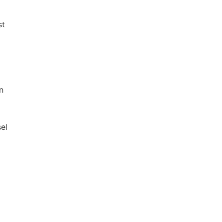
st
n
el