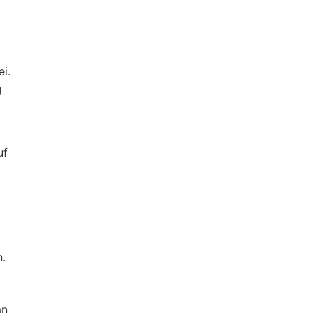
i.
g
uf
n.
an