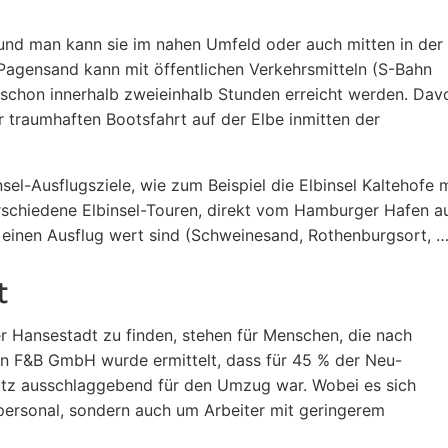
n und man kann sie im nahen Umfeld oder auch mitten in der
Pagensand kann mit öffentlichen Verkehrsmitteln (S-Bahn
l schon innerhalb zweieinhalb Stunden erreicht werden. Dav
r traumhaften Bootsfahrt auf der Elbe inmitten der
el-Ausflugsziele, wie zum Beispiel die Elbinsel Kaltehofe m
erschiedene Elbinsel-Touren, direkt vom Hamburger Hafen a
e einen Ausflug wert sind (Schweinesand, Rothenburgsort, …
t
er Hansestadt zu finden, stehen für Menschen, die nach
von F&B GmbH wurde ermittelt, dass für 45 % der Neu-
platz ausschlaggebend für den Umzug war. Wobei es sich
hpersonal, sondern auch um Arbeiter mit geringerem