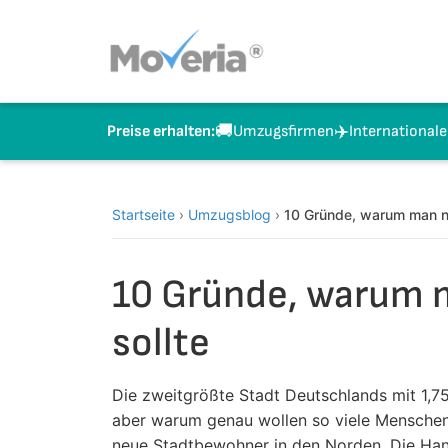
Zum
Inhalt
springen
🚚
✈️
Umzugsfirmen
International
Preise erhalten:
Startseite
›
Umzugsblog
›
10 Gründe, warum man n
10 Gründe, warum 
sollte
Die zweitgrößte Stadt Deutschlands mit 1,75
aber warum genau wollen so viele Menschen
neue Stadtbewohner in den Norden. Die Hanse