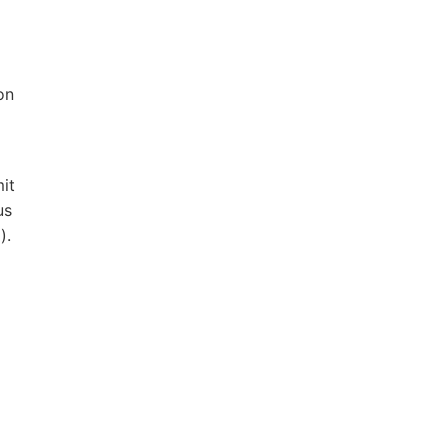
on
it
us
).