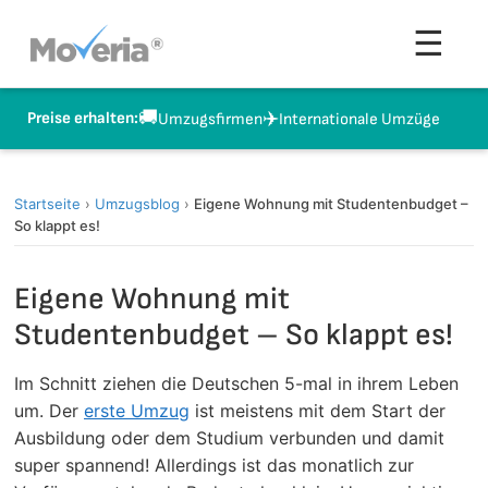
Zum
Men
☰
Inhalt
springen
🚚
✈️
Preise erhalten:
Umzugsfirmen
Internationale Umzüge
Startseite
›
Umzugsblog
›
Eigene Wohnung mit Studentenbudget –
So klappt es!
Eigene Wohnung mit
Studentenbudget – So klappt es!
Im Schnitt ziehen die Deutschen 5-mal in ihrem Leben
um. Der
erste Umzug
ist meistens mit dem Start der
Ausbildung oder dem Studium verbunden und damit
super spannend! Allerdings ist das monatlich zur