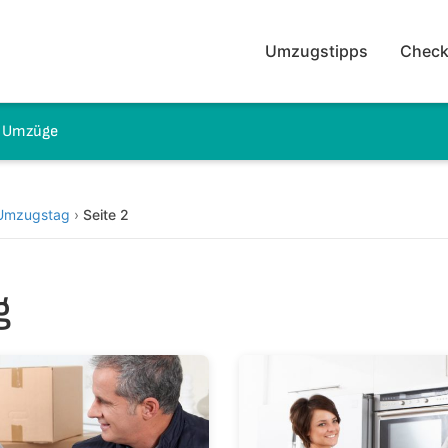
Umzugstipps
Check
e Umzüge
Umzugstag
›
Seite 2
g