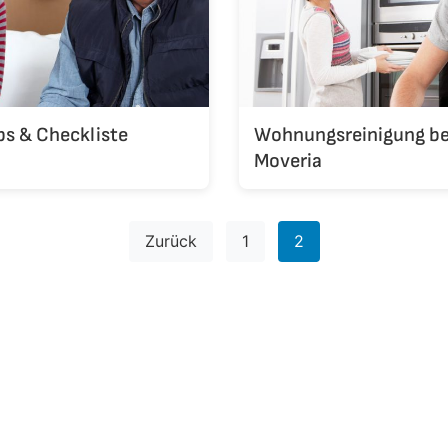
s & Checkliste
Wohnungsreinigung bei
Moveria
Seitennummeri
Zurück
1
2
der
Beiträge