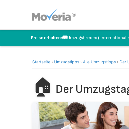
Zum
Inhalt
springen
🚚
✈️
Umzugsfirmen
International
Preise erhalten:
Startseite
›
Umzugstipps
›
Alle Umzugstipps
›
Der 
🏠
Der Umzugsta