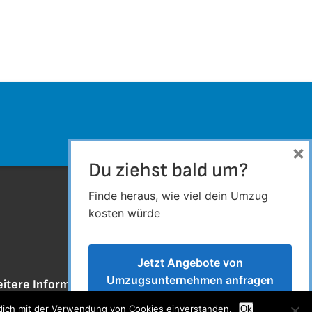
×
Du ziehst bald um?
Finde heraus, wie viel dein Umzug
kosten würde
Jetzt Angebote von
Umzugsunternehmen anfragen
itere Informationen
 dich mit der Verwendung von Cookies einverstanden.
Ok
ntakt/ Impressum