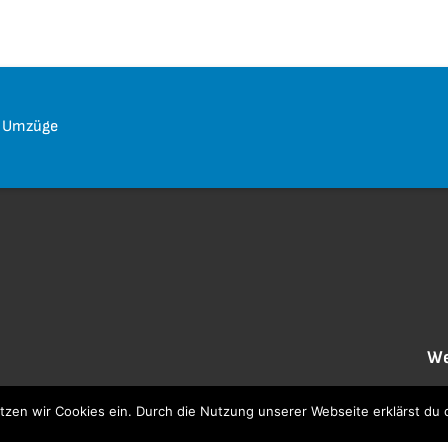
e Umzüge
We
2 Monate bis zum Umzug
Ko
etzen wir Cookies ein. Durch die Nutzung unserer Webseite erklärst du
2 Wochen bis zum Umzug
Nu