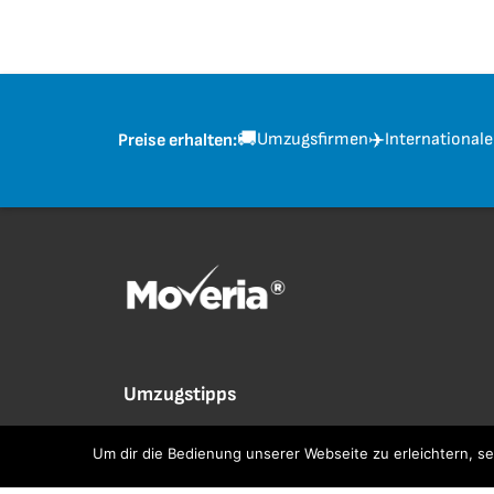
🚚
✈️
Umzugsfirmen
International
Preise erhalten:
Umzugstipps
3 Monate bis zum Umzug
Um dir die Bedienung unserer Webseite zu erleichtern, s
1 Monat bis zum Umzug